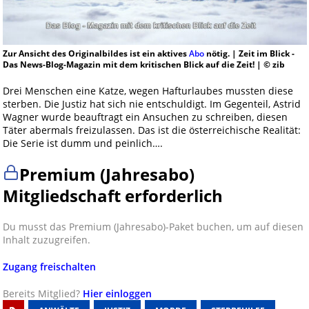
Zur Ansicht des Originalbildes ist ein aktives
Abo
nötig. | Zeit im Blick -
Das News-Blog-Magazin mit dem kritischen Blick auf die Zeit! | © zib
Drei Menschen eine Katze, wegen Hafturlaubes mussten diese
sterben. Die Justiz hat sich nie entschuldigt. Im Gegenteil, Astrid
Wagner wurde beauftragt ein Ansuchen zu schreiben, diesen
Täter abermals freizulassen. Das ist die österreichische Realität:
Die Serie ist dumm und peinlich….
Premium (Jahresabo)
Mitgliedschaft erforderlich
Du musst das Premium (Jahresabo)-Paket buchen, um auf diesen
Inhalt zuzugreifen.
Zugang freischalten
Bereits Mitglied?
Hier einloggen