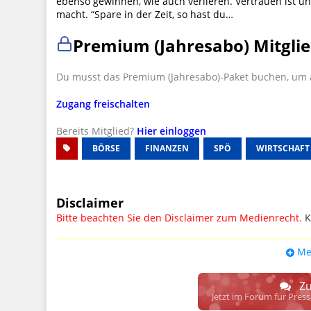
ebenso gewinnen, wie auch verlieren. Vertrauen ist u
macht. “Spare in der Zeit, so hast du…
Premium (Jahresabo) Mitglie
Du musst das Premium (Jahresabo)-Paket buchen, um a
Zugang freischalten
Bereits Mitglied?
Hier einloggen
BÖRSE
FINANZEN
SPÖ
WIRTSCHAFT
Disclaimer
Bitte beachten Sie den Disclaimer zum Medienrecht.
K
UPDATE: § 17 ECG seit 16.02.2024 weg
Me
Wir lassen den Disclaimertext dennoch so stehen, bis s
weitere, damit zusammenhängende Paragrafen ersetzt 
Zu
Raum. D.h. noch mehr Spielraum für das sog. "Richte
Jetzt im Forum für Pres
gewisse Parteien bevorzugen kann.