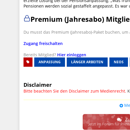
erzielte Lösung bei der Pensionsanpassung: „Was frühe
Pensionen werden sozial gestaffelt angepasst. Es war 
Premium (Jahresabo) Mitglie
Du musst das Premium (Jahresabo)-Paket buchen, um a
Zugang freischalten
Bereits Mitglied?
Hier einloggen
ANPASSUNG
LÄNGER ARBEITEN
NEOS
Disclaimer
Bitte beachten Sie den Disclaimer zum Medienrecht.
K
UPDATE: § 17 ECG seit 16.02.2024 weg
Me
Wir lassen den Disclaimertext dennoch so stehen, bis s
weitere, damit zusammenhängende Paragrafen ersetzt 
Zu
Raum. D.h. noch mehr Spielraum für das sog. "Richte
Jetzt im Forum für Pres
gewisse Parteien bevorzugen kann.