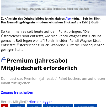
Zur Ansicht des Originalbildes ist ein aktives
Abo
nötig. | Zeit im Blick -
Das News-Blog-Magazin mit dem kritischen Blick auf die Zeit! | © zib
So kann man es seit heute auf dem Punkt bringen. “Die
Österreicher sind entsetzt, wie sich Rendi Wagner mit Kickl ins
gemacht Bett legen wollte”! So ein Insider. Rendi Wagner lässt
entsetzte Österreicher zurück. Während Kurz die Konsequenzen
gezogen hat…
Premium (Jahresabo)
Mitgliedschaft erforderlich
Du musst das Premium (Jahresabo)-Paket buchen, um auf diesen
Inhalt zuzugreifen.
Zugang freischalten
Bereits Mitglied?
Hier einloggen