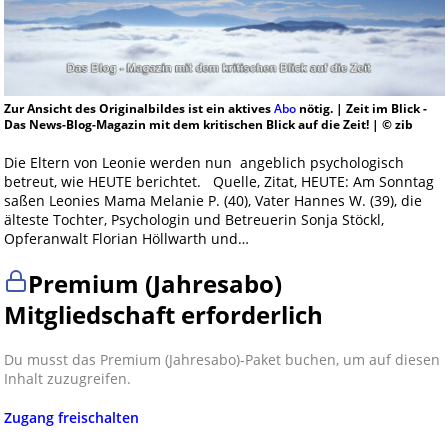
Zur Ansicht des Originalbildes ist ein aktives
Abo
nötig. | Zeit im Blick -
Das News-Blog-Magazin mit dem kritischen Blick auf die Zeit! | © zib
Die Eltern von Leonie werden nun angeblich psychologisch
betreut, wie HEUTE berichtet. Quelle, Zitat, HEUTE: Am Sonntag
saßen Leonies Mama Melanie P. (40), Vater Hannes W. (39), die
älteste Tochter, Psychologin und Betreuerin Sonja Stöckl,
Opferanwalt Florian Höllwarth und…
Premium (Jahresabo)
Mitgliedschaft erforderlich
Du musst das Premium (Jahresabo)-Paket buchen, um auf diesen
Inhalt zuzugreifen.
Zugang freischalten