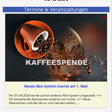
Bitte beachten Sie in dem Zusammenhang auch unsere
AGB
.
Termine & Veranstaltungen
Neues Abo-System startet am 1. Mai!
Per 01.04.2026 wurde auf ein anderes Abo-System umgestellt. >>>
Für bestehende Abonnenten änderte sich nichts. >>> Neue
Abonnenten und alle die es noch werden wollen, ...