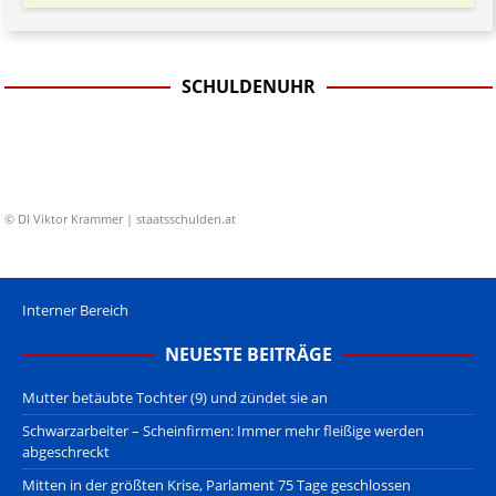
SCHULDENUHR
© DI Viktor Krammer | staatsschulden.at
Interner Bereich
NEUESTE BEITRÄGE
Mutter betäubte Tochter (9) und zündet sie an
Schwarzarbeiter – Scheinfirmen: Immer mehr fleißige werden
abgeschreckt
Mitten in der größten Krise, Parlament 75 Tage geschlossen