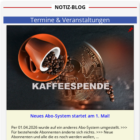
informativen Charakter.
NOTIZ-BLOG
Bitte beachten Sie in dem Zusammenhang auch unsere
AGB
.
Termine & Veranstaltungen
Neues Abo-System startet am 1. Mai!
Per 01.04.2026 wurde auf ein anderes Abo-System umgestellt. >>>
Für bestehende Abonnenten änderte sich nichts. >>> Neue
Abonnenten und alle die es noch werden wollen, ...