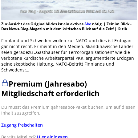
Zur Ansicht des Originalbildes ist ein aktives
Abo
nötig. | Zeit im Blick -
Das News-Blog-Magazin mit dem kritischen Blick auf die Zeit! | © zib
Finnland und Schweden wollen zur NATO und dies ist Erdogan
gar nicht recht. Er meint in den Medien. Skandinavische Länder
seien geradezu „Gasthäuser für Terrororganisationen“ wie die
verbotene kurdische Arbeiterpartei PKK, argumentierte Erdogan
seine skeptische Haltung. NATO-Beitritt Finnlands und
Schwedens:…
Premium (Jahresabo)
Mitgliedschaft erforderlich
Du musst das Premium (Jahresabo)-Paket buchen, um auf diesen
Inhalt zuzugreifen.
Zugang freischalten
Bereits Mitglied?
Hier einloggen