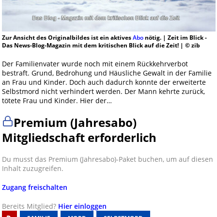
Zur Ansicht des Originalbildes ist ein aktives
Abo
nötig. | Zeit im Blick -
Das News-Blog-Magazin mit dem kritischen Blick auf die Zeit! | © zib
Der Familienvater wurde noch mit einem Rückkehrverbot
bestraft. Grund, Bedrohung und Häusliche Gewalt in der Familie
an Frau und Kinder. Doch auch dadurch konnte der erweiterte
Selbstmord nicht verhindert werden. Der Mann kehrte zurück,
tötete Frau und Kinder. Hier der…
Premium (Jahresabo)
Mitgliedschaft erforderlich
Du musst das Premium (Jahresabo)-Paket buchen, um auf diesen
Inhalt zuzugreifen.
Zugang freischalten
Bereits Mitglied?
Hier einloggen