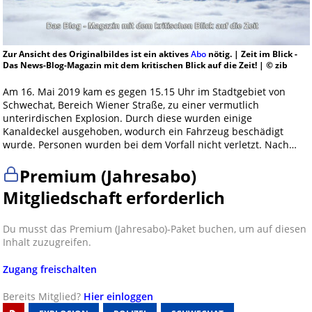
Zur Ansicht des Originalbildes ist ein aktives
Abo
nötig. | Zeit im Blick -
Das News-Blog-Magazin mit dem kritischen Blick auf die Zeit! | © zib
Am 16. Mai 2019 kam es gegen 15.15 Uhr im Stadtgebiet von
Schwechat, Bereich Wiener Straße, zu einer vermutlich
unterirdischen Explosion. Durch diese wurden einige
Kanaldeckel ausgehoben, wodurch ein Fahrzeug beschädigt
wurde. Personen wurden bei dem Vorfall nicht verletzt. Nach…
Premium (Jahresabo)
Mitgliedschaft erforderlich
Du musst das Premium (Jahresabo)-Paket buchen, um auf diesen
Inhalt zuzugreifen.
Zugang freischalten
Bereits Mitglied?
Hier einloggen