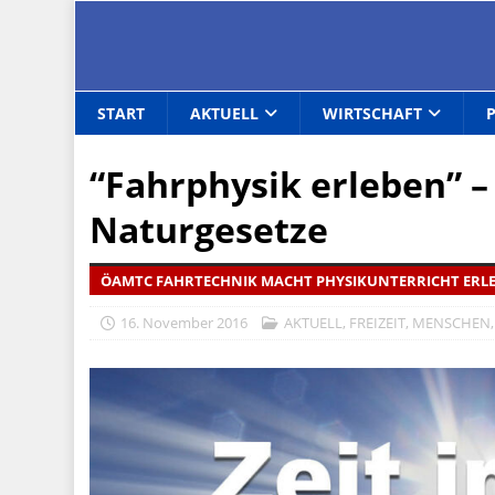
START
AKTUELL
WIRTSCHAFT
“Fahrphysik erleben” –
Naturgesetze
ÖAMTC FAHRTECHNIK MACHT PHYSIKUNTERRICHT ERL
16. November 2016
AKTUELL
,
FREIZEIT
,
MENSCHEN