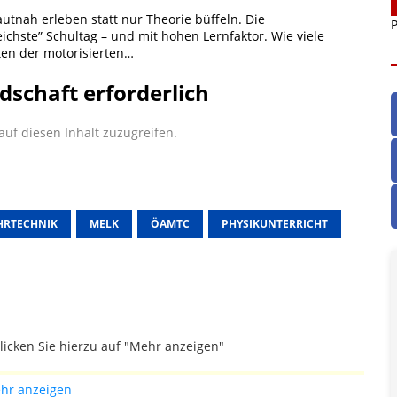
autnah erleben statt nur Theorie büffeln. Die
P
hste” Schultag – und mit hohen Lernfaktor. Wie viele
ten der motorisierten…
dschaft erforderlich
uf diesen Inhalt zuzugreifen.
HRTECHNIK
MELK
ÖAMTC
PHYSIKUNTERRICHT
licken Sie hierzu auf "Mehr anzeigen"
gefallen.
hr anzeigen