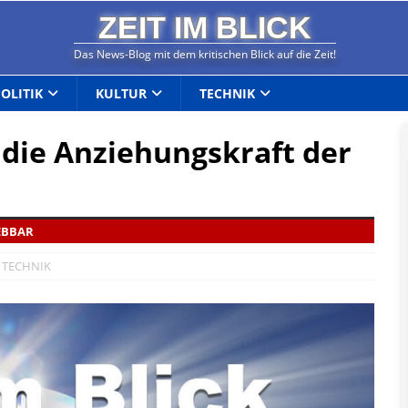
ZEIT IM BLICK
Das News-Blog mit dem kritischen Blick auf die Zeit!
POLITIK
KULTUR
TECHNIK
 die Anziehungskraft der
EBBAR
,
TECHNIK