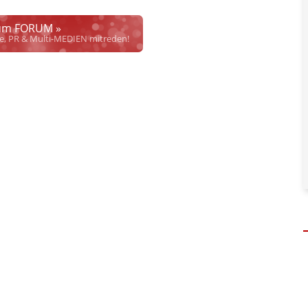
ich die Justiz im klaren ist, wodurch dieser und etliche
werden. Dzt. herrscht auch in dem Bereich rechtsfreier
m FORUM »
rrecht", welches alleine aufgrund schwammiger Gesetze
se, PR & Multi-MEDIEN mitreden!
hkeit bei Links
und betonen ausdrücklich, dass wir die im Abs. 1 des §
 verlinkten Inhalt nicht immer gewährleisten können.
risten, noch beschäftigen sie solche, dürfen und können daher
keine
nlangen
qualifizierter
Hinweise der Justizbehörden nach. Dennoch
. Personen und versuchen objektiv zu bleiben.
en, soweit diese bekannt und nötig sind. Dabei gibt es 4 Abstufungen:
her inhaltlicher Verantwortung des Aussenders!
" bedeutet, dass diese
Content ist, sondern eine Verteilung im Sinne des
APA Disclaimers
(§
adaptierten bzw. referenzierten Artikels (Keine Haftung bez. § 17 ECG)
"
welcher nicht, oder nicht nur von APA-OTS kommt. Hier dürfen auch
. (§ 17 ECG gilt dennoch)
sseaussendung.
" heißt, dass von APA-OTS verbreiteter Content von uns
 deklarieren wir keinen vollen Haftungsausschluss für den gesamten
 ECG gilt aber weiterhin für Aussagen des Urhebers.)
(§ 17 ECG) nicht verlinkt
" bedeutet, dass die Quelle zwar genannt wird
 Prüfung auf rechtliche Korrektheit, Wahrheit des externen Inhalts