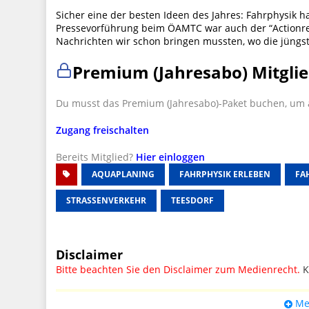
Sicher eine der besten Ideen des Jahres: Fahrphysik h
Pressevorführung beim ÖAMTC war auch der “Actionreic
Nachrichten wir schon bringen mussten, wo die jüngs
Premium (Jahresabo) Mitglie
Du musst das Premium (Jahresabo)-Paket buchen, um a
Zugang freischalten
Bereits Mitglied?
Hier einloggen
AQUAPLANING
FAHRPHYSIK ERLEBEN
FA
STRASSENVERKEHR
TEESDORF
Disclaimer
Bitte beachten Sie den Disclaimer zum Medienrecht.
K
UPDATE: § 17 ECG seit 16.02.2024 weg
Me