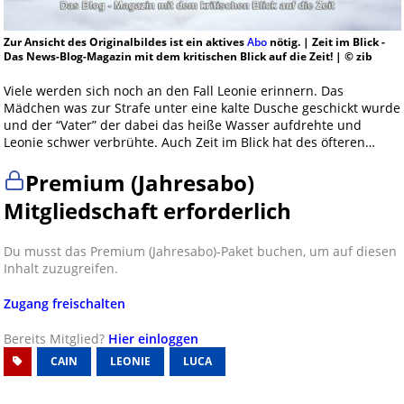
Zur Ansicht des Originalbildes ist ein aktives
Abo
nötig. | Zeit im Blick -
Das News-Blog-Magazin mit dem kritischen Blick auf die Zeit! | © zib
Viele werden sich noch an den Fall Leonie erinnern. Das
Mädchen was zur Strafe unter eine kalte Dusche geschickt wurde
und der “Vater” der dabei das heiße Wasser aufdrehte und
Leonie schwer verbrühte. Auch Zeit im Blick hat des öfteren…
Premium (Jahresabo)
Mitgliedschaft erforderlich
Du musst das Premium (Jahresabo)-Paket buchen, um auf diesen
Inhalt zuzugreifen.
Zugang freischalten
Bereits Mitglied?
Hier einloggen
CAIN
LEONIE
LUCA