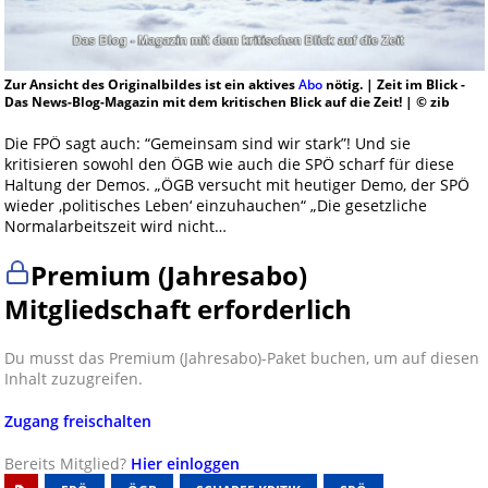
Zur Ansicht des Originalbildes ist ein aktives
Abo
nötig. | Zeit im Blick -
Das News-Blog-Magazin mit dem kritischen Blick auf die Zeit! | © zib
Die FPÖ sagt auch: “Gemeinsam sind wir stark”! Und sie
kritisieren sowohl den ÖGB wie auch die SPÖ scharf für diese
Haltung der Demos. „ÖGB versucht mit heutiger Demo, der SPÖ
wieder ‚politisches Leben‘ einzuhauchen“ „Die gesetzliche
Normalarbeitszeit wird nicht…
Premium (Jahresabo)
Mitgliedschaft erforderlich
Du musst das Premium (Jahresabo)-Paket buchen, um auf diesen
Inhalt zuzugreifen.
Zugang freischalten
Bereits Mitglied?
Hier einloggen