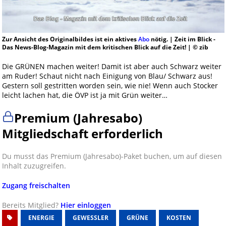
Zur Ansicht des Originalbildes ist ein aktives
Abo
nötig. | Zeit im Blick -
Das News-Blog-Magazin mit dem kritischen Blick auf die Zeit! | © zib
Die GRÜNEN machen weiter! Damit ist aber auch Schwarz weiter
am Ruder! Schaut nicht nach Einigung von Blau/ Schwarz aus!
Gestern soll gestritten worden sein, wie nie! Wenn auch Stocker
leicht lachen hat, die ÖVP ist ja mit Grün weiter…
Premium (Jahresabo)
Mitgliedschaft erforderlich
Du musst das Premium (Jahresabo)-Paket buchen, um auf diesen
Inhalt zuzugreifen.
Zugang freischalten
Bereits Mitglied?
Hier einloggen
ENERGIE
GEWESSLER
GRÜNE
KOSTEN