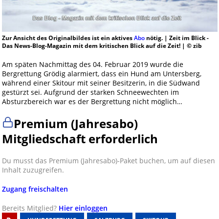
Zur Ansicht des Originalbildes ist ein aktives
Abo
nötig. | Zeit im Blick -
Das News-Blog-Magazin mit dem kritischen Blick auf die Zeit! | © zib
Am späten Nachmittag des 04. Februar 2019 wurde die
Bergrettung Grödig alarmiert, dass ein Hund am Untersberg,
während einer Skitour mit seiner Besitzerin, in die Südwand
gestürzt sei. Aufgrund der starken Schneewechten im
Absturzbereich war es der Bergrettung nicht möglich…
Premium (Jahresabo)
Mitgliedschaft erforderlich
Du musst das Premium (Jahresabo)-Paket buchen, um auf diesen
Inhalt zuzugreifen.
Zugang freischalten
Bereits Mitglied?
Hier einloggen