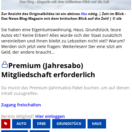
Zur Ansicht des Originalbildes ist ein aktives
Abo
nötig. | Zeit im Blick -
Das News-Blog-Magazin mit dem kritischen Blick auf die Zeit! | © zib
Sie haben eine Eigentumswohnung, Haus, Grundstück, teure
Autos etc? Keine Erben? Alles würde sich der Staat zusätzlich
vereinleiben und ihnen bleibt zu Lebzeiten nicht viel? Warum?
Werden sich jetzt viele fragen: Weiterlesen! Der eine sitzt am
Geld, der andere braucht…
Premium (Jahresabo)
Mitgliedschaft erforderlich
Du musst das Premium (Jahresabo)-Paket buchen, um auf diesen
Inhalt zuzugreifen.
Zugang freischalten
Bereits Mitglied?
Hier einloggen
AUTO
ERBE
GRUNDSTÜCK
HAUS