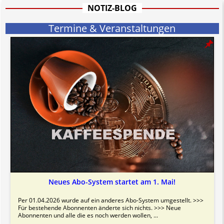
informativen Charakter.
NOTIZ-BLOG
Bitte beachten Sie in dem Zusammenhang auch unsere
AGB
.
Termine & Veranstaltungen
Neues Abo-System startet am 1. Mai!
Per 01.04.2026 wurde auf ein anderes Abo-System umgestellt. >>>
Für bestehende Abonnenten änderte sich nichts. >>> Neue
Abonnenten und alle die es noch werden wollen, ...