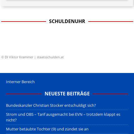
SCHULDENUHR
© DI Viktor Krammer | staatsschulden.at
Interner Bereich
NEUESTE BEITRÄGE
Bundeskanzler Christian Stocker entschuldigt sich?
Strom und OBS – Tarif ausgemacht bei EVN – trotzdem klappt es
nicht?
Mutter betäubte Tochter (9) und zündet sie an