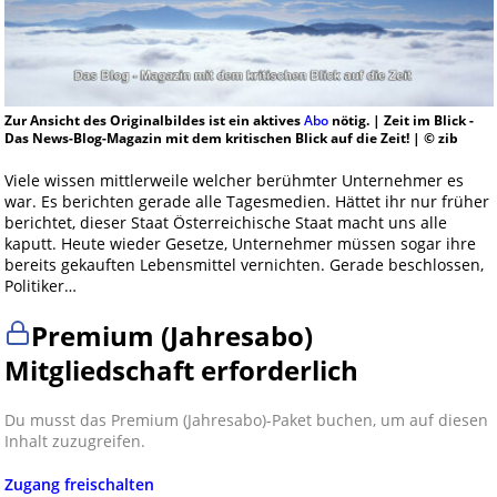
Zur Ansicht des Originalbildes ist ein aktives
Abo
nötig. | Zeit im Blick -
Das News-Blog-Magazin mit dem kritischen Blick auf die Zeit! | © zib
Viele wissen mittlerweile welcher berühmter Unternehmer es
war. Es berichten gerade alle Tagesmedien. Hättet ihr nur früher
berichtet, dieser Staat Österreichische Staat macht uns alle
kaputt. Heute wieder Gesetze, Unternehmer müssen sogar ihre
bereits gekauften Lebensmittel vernichten. Gerade beschlossen,
Politiker…
Premium (Jahresabo)
Mitgliedschaft erforderlich
Du musst das Premium (Jahresabo)-Paket buchen, um auf diesen
Inhalt zuzugreifen.
Zugang freischalten