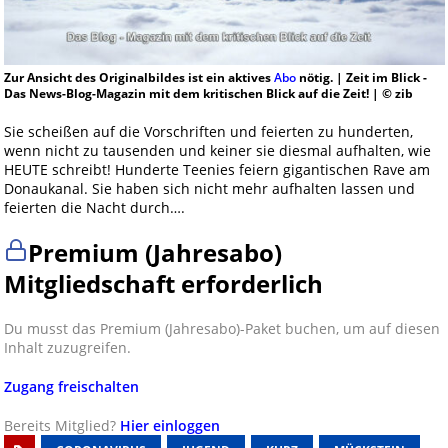
Zur Ansicht des Originalbildes ist ein aktives
Abo
nötig. | Zeit im Blick -
Das News-Blog-Magazin mit dem kritischen Blick auf die Zeit! | © zib
Sie scheißen auf die Vorschriften und feierten zu hunderten,
wenn nicht zu tausenden und keiner sie diesmal aufhalten, wie
HEUTE schreibt! Hunderte Teenies feiern gigantischen Rave am
Donaukanal. Sie haben sich nicht mehr aufhalten lassen und
feierten die Nacht durch….
Premium (Jahresabo)
Mitgliedschaft erforderlich
Du musst das Premium (Jahresabo)-Paket buchen, um auf diesen
Inhalt zuzugreifen.
Zugang freischalten
Bereits Mitglied?
Hier einloggen