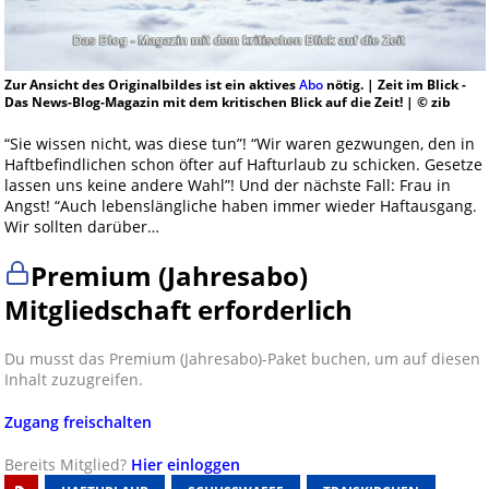
Zur Ansicht des Originalbildes ist ein aktives
Abo
nötig. | Zeit im Blick -
Das News-Blog-Magazin mit dem kritischen Blick auf die Zeit! | © zib
“Sie wissen nicht, was diese tun”! “Wir waren gezwungen, den in
Haftbefindlichen schon öfter auf Hafturlaub zu schicken. Gesetze
lassen uns keine andere Wahl”! Und der nächste Fall: Frau in
Angst! “Auch lebenslängliche haben immer wieder Haftausgang.
Wir sollten darüber…
Premium (Jahresabo)
Mitgliedschaft erforderlich
Du musst das Premium (Jahresabo)-Paket buchen, um auf diesen
Inhalt zuzugreifen.
Zugang freischalten
Bereits Mitglied?
Hier einloggen