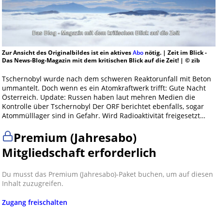
Zur Ansicht des Originalbildes ist ein aktives
Abo
nötig. | Zeit im Blick -
Das News-Blog-Magazin mit dem kritischen Blick auf die Zeit! | © zib
Tschernobyl wurde nach dem schweren Reaktorunfall mit Beton
ummantelt. Doch wenn es ein Atomkraftwerk trifft: Gute Nacht
Österreich. Update: Russen haben laut mehren Medien die
Kontrolle über Tschernobyl Der ORF berichtet ebenfalls, sogar
Atommülllager sind in Gefahr. Wird Radioaktivität freigesetzt…
Premium (Jahresabo)
Mitgliedschaft erforderlich
Du musst das Premium (Jahresabo)-Paket buchen, um auf diesen
Inhalt zuzugreifen.
Zugang freischalten