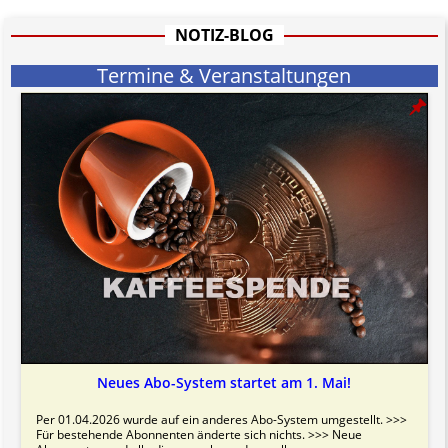
hat aufgrund der nicht Vertrags-gebundenen Wirksamkeit hpts.
informativen Charakter.
NOTIZ-BLOG
Bitte beachten Sie in dem Zusammenhang auch unsere
AGB
.
Termine & Veranstaltungen
Neues Abo-System startet am 1. Mai!
Per 01.04.2026 wurde auf ein anderes Abo-System umgestellt. >>>
Für bestehende Abonnenten änderte sich nichts. >>> Neue