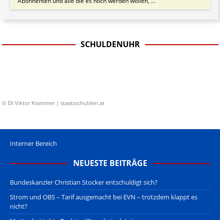
Abonnenten und alle die es noch werden wollen, ...
SCHULDENUHR
© DI Viktor Krammer | staatsschulden.at
Interner Bereich
NEUESTE BEITRÄGE
Bundeskanzler Christian Stocker entschuldigt sich?
Strom und OBS – Tarif ausgemacht bei EVN – trotzdem klappt es
nicht?