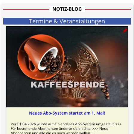
informativen Charakter.
Bitte beachten Sie in dem Zusammenhang auch unsere
AGB
.
NOTIZ-BLOG
Termine & Veranstaltungen
Neues Abo-System startet am 1. Mai!
Per 01.04.2026 wurde auf ein anderes Abo-System umgestellt. >>>
Für bestehende Abonnenten änderte sich nichts. >>> Neue
Abonnenten und alle die es noch werden wollen, ...