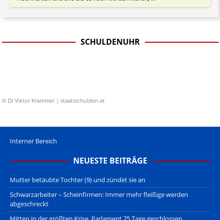
SCHULDENUHR
© DI Viktor Krammer | staatsschulden.at
Interner Bereich
NEUESTE BEITRÄGE
Mutter betäubte Tochter (9) und zündet sie an
Schwarzarbeiter – Scheinfirmen: Immer mehr fleißige werden
abgeschreckt
Mitten in der größten Krise, Parlament 75 Tage geschlossen