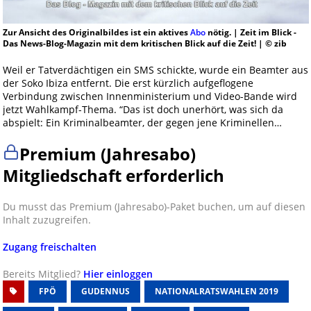
Zur Ansicht des Originalbildes ist ein aktives
Abo
nötig. | Zeit im Blick -
Das News-Blog-Magazin mit dem kritischen Blick auf die Zeit! | © zib
Weil er Tatverdächtigen ein SMS schickte, wurde ein Beamter aus
der Soko Ibiza entfernt. Die erst kürzlich aufgeflogene
Verbindung zwischen Innenministerium und Video-Bande wird
jetzt Wahlkampf-Thema. “Das ist doch unerhört, was sich da
abspielt: Ein Kriminalbeamter, der gegen jene Kriminellen…
Premium (Jahresabo)
Mitgliedschaft erforderlich
Du musst das Premium (Jahresabo)-Paket buchen, um auf diesen
Inhalt zuzugreifen.
Zugang freischalten
Bereits Mitglied?
Hier einloggen
FPÖ
GUDENNUS
NATIONALRATSWAHLEN 2019