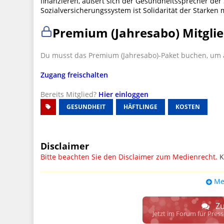
finanzieren, äußert sich der Gesundheitssprecher der 
Sozialversicherungssystem ist Solidarität der Starke
Premium (Jahresabo) Mitglie
Du musst das Premium (Jahresabo)-Paket buchen, um a
Zugang freischalten
Bereits Mitglied?
Hier einloggen
GESUNDHEIT
HÄFTLINGE
KOSTEN
Disclaimer
Bitte beachten Sie den Disclaimer zum Medienrecht.
K
UPDATE: § 17 ECG seit 16.02.2024 weg
Me
Wir lassen den Disclaimertext dennoch so stehen, bis s
weitere, damit zusammenhängende Paragrafen ersetzt 
Zu
Raum. D.h. noch mehr Spielraum für das sog. "Richte
Jetzt im Forum für Pres
gewisse Parteien bevorzugen kann.