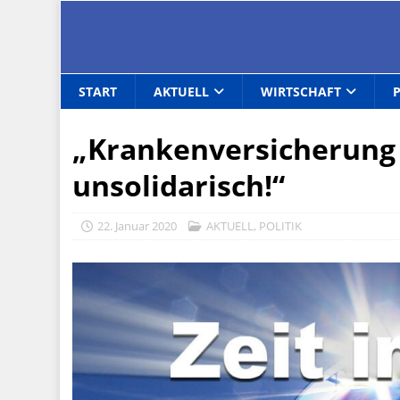
START
AKTUELL
WIRTSCHAFT
„Krankenversicherung f
unsolidarisch!“
22. Januar 2020
AKTUELL
,
POLITIK