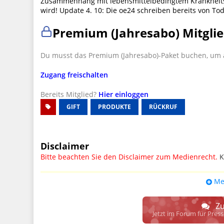
Zusammenhang mit lebensmittelbedingtem Krankheits
wird! Update 4. 10: Die oe24 schreiben bereits von T
Premium (Jahresabo) Mitglie
Du musst das Premium (Jahresabo)-Paket buchen, um a
Zugang freischalten
Bereits Mitglied?
Hier einloggen
GIFT
PRODUKTE
RÜCKRUF
Disclaimer
Bitte beachten Sie den Disclaimer zum Medienrecht.
K
UPDATE: § 17 ECG seit 16.02.2024 weg
Me
Wir lassen den Disclaimertext dennoch so stehen, bis s
weitere, damit zusammenhängende Paragrafen ersetzt 
Zu
Raum. D.h. noch mehr Spielraum für das sog. "Richte
Jetzt im Forum für Pres
gewisse Parteien bevorzugen kann.