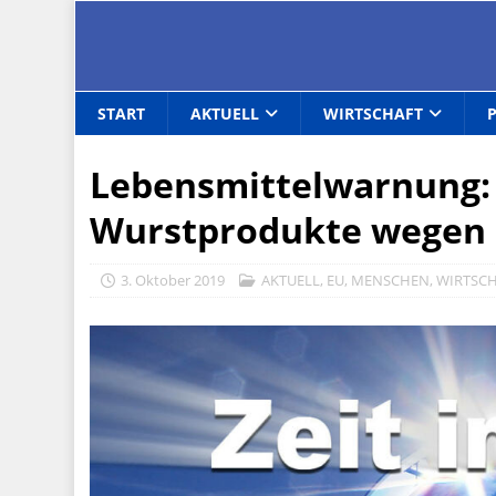
START
AKTUELL
WIRTSCHAFT
Lebensmittelwarnung: 
Wurstprodukte wegen 
3. Oktober 2019
AKTUELL
,
EU
,
MENSCHEN
,
WIRTSC