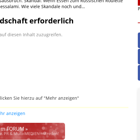
ausbruch. Skandal: Wenn Essen zum Russischen Roulette
odessalami. Wie viele Skandale noch und…
P
dschaft erforderlich
uf diesen Inhalt zuzugreifen.
licken Sie hierzu auf "Mehr anzeigen"
gefallen.
hr anzeigen
ich die Justiz im klaren ist, wodurch dieser und etliche
werden. Dzt. herrscht auch in dem Bereich rechtsfreier
m FORUM »
rrecht", welches alleine aufgrund schwammiger Gesetze
se, PR & Multi-MEDIEN mitreden!