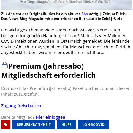
Zur Ansicht des Originalbildes ist ein aktives
Abo
nötig. | Zeit im Blick -
Das News-Blog-Magazin mit dem kritischen Blick auf die Zeit! | © zib
Ein wichtiges Thema: Viele leiden nach wie vor. Neue Daten
belegen dringenden Handlungsbedarf! Mehr als vier Millionen
COVID-Infektionen wurden in Österreich gemeldet. Die fehlende
soziale Absicherung, vor allem für Menschen, die sich im Betrieb
angesteckt haben, wird immer deutlicher sichtbar….
Premium (Jahresabo)
Mitgliedschaft erforderlich
Du musst das Premium (Jahresabo)-Paket buchen, um auf diesen
Inhalt zuzugreifen.
Zugang freischalten
Bereits Mitglied?
Hier einloggen
BERUFSKRANKHEIT
HILFE
LONGCOVID