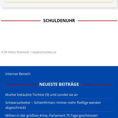
SCHULDENUHR
© DI Viktor Krammer | staatsschulden.at
Interner Bereich
NEUESTE BEITRÄGE
Mutter betäubte Tochter (9) und zündet sie an
Schwarzarbeiter – Scheinfirmen: Immer mehr fleißige werden
abgeschreckt
Mitten in der größten Krise, Parlament 75 Tage geschlossen