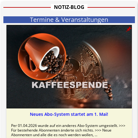
Bitte beachten Sie in dem Zusammenhang auch unsere
AGB
.
NOTIZ-BLOG
Termine & Veranstaltungen
Neues Abo-System startet am 1. Mai!
Per 01.04.2026 wurde auf ein anderes Abo-System umgestellt. >>>
Für bestehende Abonnenten änderte sich nichts. >>> Neue
Abonnenten und alle die es noch werden wollen, ...