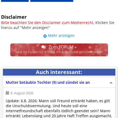
Disclaimer
Bitte beachten Sie den Disclaimer zum Medienrecht.
Klicken Sie
hierzu auf "Mehr anzeigen"
Mehr anzeigen
UPDATE: § 17 ECG seit 16.02.2024
weggefallen.
Zum FORUM »
Wir lassen den Disclaimertext dennoch so stehen, bis sich die
Jetzt im Forum für Presse, PR & Multi-MEDIEN mitreden!
Justiz im klaren ist, wodurch dieser und etliche weitere, damit
zusammenhängende Paragrafen ersetzt werden. Dzt. herrscht
auch in dem Bereich rechtsfreier Raum. D.h. noch mehr
Auch interessant:
Spielraum für das sog. "Richterrecht", welches alleine aufgrund
schwammiger Gesetze gewisse Parteien bevorzugen kann.
Mutter betäubte Tochter (9) und zündet sie an
Wir verweisen hiermit auf den
Ausschluss der Verantwortlichkeit bei
Links
und betonen ausdrücklich, dass wir die im Abs. 1 des § 17 ECG
6. August 2026
genannte Überprüfung etwaiger Rechtswidrigkeit im verlinkten Inhalt
Update: 6.8. 2026: Mann soll Freund ertränkt haben, es gilt
nicht immer gewährleisten können.
die Unschuldsvermutung. Und heute soll eine
Die Betreiber und die Autoren dieser Website sind weder Juristen, noch
Internetfreundschaft ebenfalls tödlich geendet sein? Mann
beschäftigen sie solche, dürfen und können daher
keine
ertränkt: Lebenslang und 20 Jahre Haft Treffen ausgemacht,
Rechtsgutachten über externen Content
erstellen.