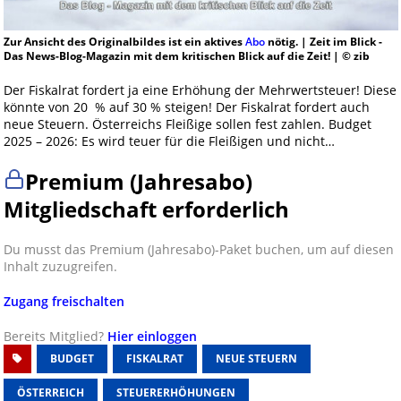
Zur Ansicht des Originalbildes ist ein aktives
Abo
nötig. | Zeit im Blick -
Das News-Blog-Magazin mit dem kritischen Blick auf die Zeit! | © zib
Der Fiskalrat fordert ja eine Erhöhung der Mehrwertsteuer! Diese
könnte von 20 % auf 30 % steigen! Der Fiskalrat fordert auch
neue Steuern. Österreichs Fleißige sollen fest zahlen. Budget
2025 – 2026: Es wird teuer für die Fleißigen und nicht…
Premium (Jahresabo)
Mitgliedschaft erforderlich
Du musst das Premium (Jahresabo)-Paket buchen, um auf diesen
Inhalt zuzugreifen.
Zugang freischalten
Bereits Mitglied?
Hier einloggen
BUDGET
FISKALRAT
NEUE STEUERN
ÖSTERREICH
STEUERERHÖHUNGEN