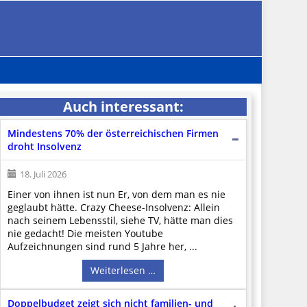
Auch interessant:
Mindestens 70% der österreichischen Firmen
droht Insolvenz
18. Juli 2026
Einer von ihnen ist nun Er, von dem man es nie
geglaubt hätte. Crazy Cheese-Insolvenz: Allein
nach seinem Lebensstil, siehe TV, hätte man dies
nie gedacht! Die meisten Youtube
Aufzeichnungen sind rund 5 Jahre her, ...
Weiterlesen …
Doppelbudget zeigt sich nicht familien- und