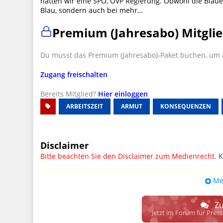
hatten wir eine SPÖ, ÖVP Regierung. Obwohl die Blauen 
Blau, sondern auch bei mehr…
Premium (Jahresabo) Mitglie
Du musst das Premium (Jahresabo)-Paket buchen, um a
Zugang freischalten
Bereits Mitglied?
Hier einloggen
ARBEITSZEIT
ARMUT
KONSEQUENZEN
Disclaimer
Bitte beachten Sie den Disclaimer zum Medienrecht.
K
UPDATE: § 17 ECG seit 16.02.2024 weg
Me
Wir lassen den Disclaimertext dennoch so stehen, bis s
weitere, damit zusammenhängende Paragrafen ersetzt 
Zu
Raum. D.h. noch mehr Spielraum für das sog. "Richte
Jetzt im Forum für Pres
gewisse Parteien bevorzugen kann.