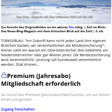
Zur Ansicht des Originalbildes ist ein aktives
Abo
nötig. | Zeit im Blick -
Das News-Blog-Magazin mit dem kritischen Blick auf die Zeit! | © zib
TÜRKIS/BLAU: “Inn Zukunft kann nicht jedes Land ihre eigenen
Brötchen backen, wir vereinheitlichen die Mindestsicherung”!
Keiner sieht ein warum ein Oberösterreicher dies bekommt, ein
Niederösterreicher oder gar Wiener jenes: Die Mindestsicherung
wird vereinheitlicht. Leistung soll bundesweit vereinheitlich
werden. Zitat Kronen…
Premium (Jahresabo)
Mitgliedschaft erforderlich
Du musst das Premium (Jahresabo)-Paket buchen, um auf diesen
Inhalt zuzugreifen.
Zugang freischalten