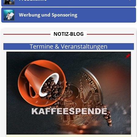
Jener Disclaimer soll sich nicht über gültiges Recht hinwegsetzen und
hat aufgrund der nicht Vertrags-gebundenen Wirksamkeit hpts.
Werbung und Sponsoring
informativen Charakter.
Bitte beachten Sie in dem Zusammenhang auch unsere
AGB
.
NOTIZ-BLOG
Termine & Veranstaltungen