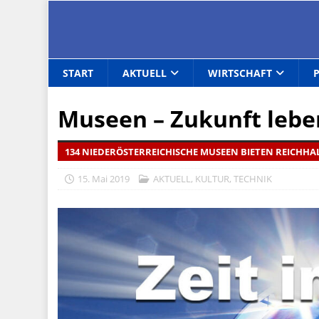
START
AKTUELL
WIRTSCHAFT
Museen – Zukunft lebe
134 NIEDERÖSTERREICHISCHE MUSEEN BIETEN REICHH
15. Mai 2019
AKTUELL
,
KULTUR
,
TECHNIK