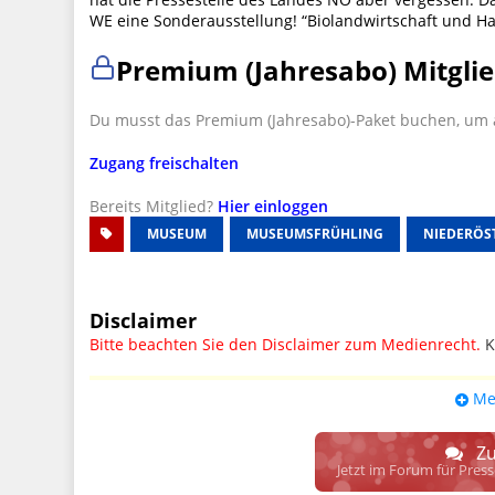
WE eine Sonderausstellung! “Biolandwirtschaft und Ha
Premium (Jahresabo) Mitglie
Du musst das Premium (Jahresabo)-Paket buchen, um a
Zugang freischalten
Bereits Mitglied?
Hier einloggen
MUSEUM
MUSEUMSFRÜHLING
NIEDERÖS
Disclaimer
Bitte beachten Sie den Disclaimer zum Medienrecht.
K
UPDATE: § 17 ECG seit 16.02.2024 weg
Me
Wir lassen den Disclaimertext dennoch so stehen, bis s
weitere, damit zusammenhängende Paragrafen ersetzt 
Zu
Raum. D.h. noch mehr Spielraum für das sog. "Richte
Jetzt im Forum für Pres
gewisse Parteien bevorzugen kann.