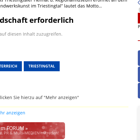
ndwerkskunst im Triestingtal” lautet das Motto…
dschaft erforderlich
P
uf diesen Inhalt zuzugreifen.
TERREICH
TRIESTINGTAL
licken Sie hierzu auf "Mehr anzeigen"
gefallen.
hr anzeigen
ich die Justiz im klaren ist, wodurch dieser und etliche
werden. Dzt. herrscht auch in dem Bereich rechtsfreier
m FORUM »
rrecht", welches alleine aufgrund schwammiger Gesetze
se, PR & Multi-MEDIEN mitreden!