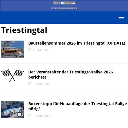
ZEIT IM BLICK
Das News-Blog mit dem kritischen Blick auf die Zeit!
Triestingtal
Baustellensommer 2026 im Triestingtal [UPDATE!]
25. Juli 2026
Der Veranstalter der Triestingtalrallye 2026
berichtet
3. März 2026
Boxenstopp für Neuauflage der Triestingtal-Rallye
nötig?
1. März 2026