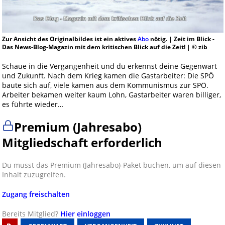
Zur Ansicht des Originalbildes ist ein aktives
Abo
nötig. | Zeit im Blick -
Das News-Blog-Magazin mit dem kritischen Blick auf die Zeit! | © zib
Schaue in die Vergangenheit und du erkennst deine Gegenwart
und Zukunft. Nach dem Krieg kamen die Gastarbeiter: Die SPÖ
baute sich auf, viele kamen aus dem Kommunismus zur SPÖ.
Arbeiter bekamen weiter kaum Lohn, Gastarbeiter waren billiger,
es führte wieder…
Premium (Jahresabo)
Mitgliedschaft erforderlich
Du musst das Premium (Jahresabo)-Paket buchen, um auf diesen
Inhalt zuzugreifen.
Zugang freischalten
Bereits Mitglied?
Hier einloggen