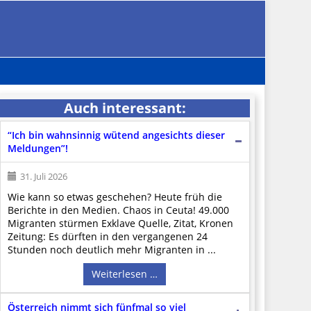
Auch interessant:
“Ich bin wahnsinnig wütend angesichts dieser
Meldungen”!
31. Juli 2026
Wie kann so etwas geschehen? Heute früh die
Berichte in den Medien. Chaos in Ceuta! 49.000
Migranten stürmen Exklave Quelle, Zitat, Kronen
Zeitung: Es dürften in den vergangenen 24
Stunden noch deutlich mehr Migranten in ...
Weiterlesen …
Österreich nimmt sich fünfmal so viel