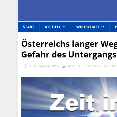
START
AKTUELL
WIRTSCHAFT
Österreichs langer We
Gefahr des Untergangs
17. November 2019
AKTUELL
,
EU
,
MENSCHEN
,
POLI