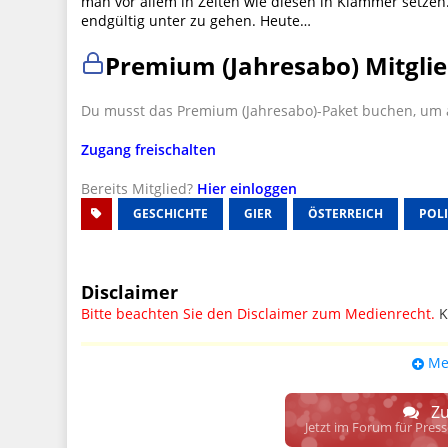
man vor allem in Zeiten wie diesen in Klammer setzen
endgültig unter zu gehen. Heute…
Premium (Jahresabo) Mitglie
Du musst das Premium (Jahresabo)-Paket buchen, um a
Zugang freischalten
Bereits Mitglied?
Hier einloggen
GESCHICHTE
GIER
ÖSTERREICH
POLI
Disclaimer
Bitte beachten Sie den Disclaimer zum Medienrecht.
K
UPDATE: § 17 ECG seit 16.02.2024 weg
Me
Wir lassen den Disclaimertext dennoch so stehen, bis s
weitere, damit zusammenhängende Paragrafen ersetzt 
Zu
Raum. D.h. noch mehr Spielraum für das sog. "Richte
Jetzt im Forum für Pres
gewisse Parteien bevorzugen kann.