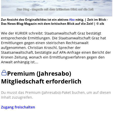
Zur Ansicht des Originalbildes ist ein aktives
Abo
nötig. | Zeit im Blick -
Das News-Blog-Magazin mit dem kritischen Blick auf die Zeit! | © zib
Wie der KURIER schreibt: Staatsanwaltschaft Graz bestätigt
entsprechende Ermittlungen. Die Staatsanwaltschaft Graz hat
Ermittlungen gegen einen steirischen Rechtsanwalt
aufgenommen. Christian Kroschl, Sprecher der
Staatsanwaltschaft, bestätigte auf APA-Anfrage einen Bericht der
Kronen Zeitung, wonach ein Ermittlungsverfahren gegen den
Anwalt anhängig ist….
Premium (Jahresabo)
Mitgliedschaft erforderlich
Du musst das Premium (Jahresabo)-Paket buchen, um auf diesen
Inhalt zuzugreifen.
Zugang freischalten