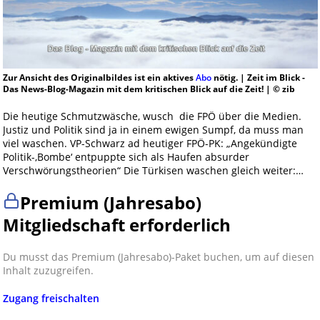
Zur Ansicht des Originalbildes ist ein aktives
Abo
nötig. | Zeit im Blick -
Das News-Blog-Magazin mit dem kritischen Blick auf die Zeit! | © zib
Die heutige Schmutzwäsche, wusch die FPÖ über die Medien.
Justiz und Politik sind ja in einem ewigen Sumpf, da muss man
viel waschen. VP-Schwarz ad heutiger FPÖ-PK: „Angekündigte
Politik-‚Bombe‘ entpuppte sich als Haufen absurder
Verschwörungstheorien“ Die Türkisen waschen gleich weiter:…
Premium (Jahresabo)
Mitgliedschaft erforderlich
Du musst das Premium (Jahresabo)-Paket buchen, um auf diesen
Inhalt zuzugreifen.
Zugang freischalten