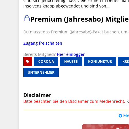
sind sich jedoch einig, dass viele Firmen in Deutschla
Insolvenz knapp abgewendet und sind von…
Premium (Jahresabo) Mitglie
Du musst das Premium (Jahresabo)-Paket buchen, um a
Zugang freischalten
Bereits Mitglied?
Hier einloggen
CORONA
HAUSSE
KONJUNKTUR
KRI
UNTERNEHMER
Disclaimer
Bitte beachten Sie den Disclaimer zum Medienrecht.
K
UPDATE: § 17 ECG seit 16.02.2024 weg
Me
Wir lassen den Disclaimertext dennoch so stehen, bis s
weitere, damit zusammenhängende Paragrafen ersetzt 