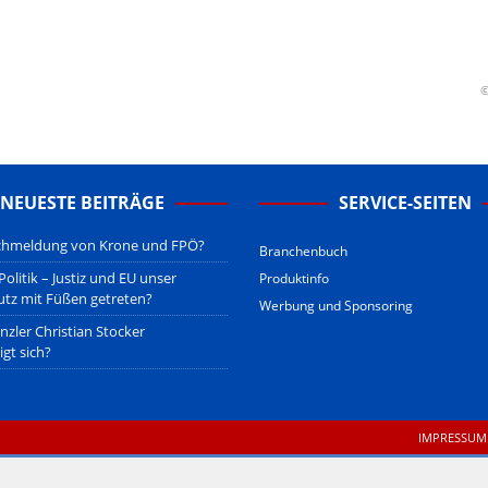
n machen die
Unschuldsvermutung
für alle jur. wie phys. Personen
re für die eigene Berichterstattung, welche nach dem
öst.
erstehen.
u den Betreibern der verlinkten Webseiten.
©
sberatung!
erwiegend u.o. ausschließlich von (meist ungerechtfertigten,
nd soll keine Herabwürdigung von Kanzleien darstellen, welche dies
gsetzen und hat aufgrund der nicht Vertrags-gebundenen Wirksamkeit
NEUESTE BEITRÄGE
SERVICE-SEITEN
B
.
schmeldung von Krone und FPÖ?
Branchenbuch
olitik – Justiz und EU unser
Produktinfo
tz mit Füßen getreten?
Werbung und Sponsoring
zler Christian Stocker
igt sich?
IMPRESSUM