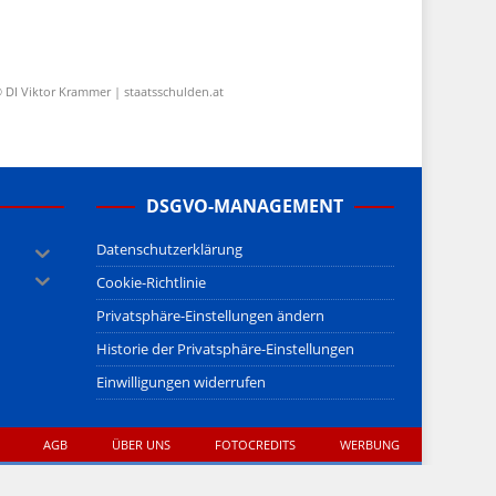
 DI Viktor Krammer | staatsschulden.at
DSGVO-MANAGEMENT
Datenschutzerklärung
Cookie-Richtlinie
Privatsphäre-Einstellungen ändern
Historie der Privatsphäre-Einstellungen
Einwilligungen widerrufen
AGB
ÜBER UNS
FOTOCREDITS
WERBUNG