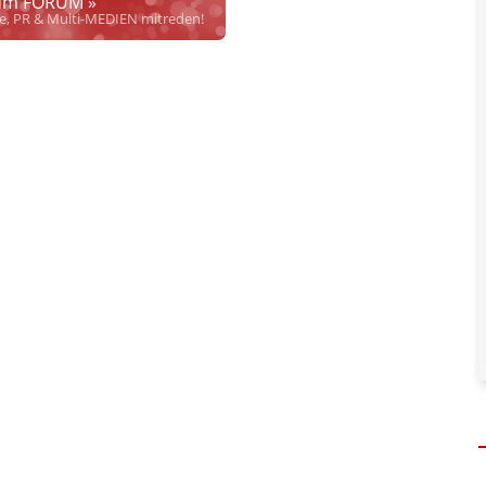
m FORUM »
rrecht", welches alleine aufgrund schwammiger Gesetze
se, PR & Multi-MEDIEN mitreden!
hkeit bei Links
und betonen ausdrücklich, dass wir die im Abs. 1 des §
 verlinkten Inhalt nicht immer gewährleisten können.
risten, noch beschäftigen sie solche, dürfen und können daher
keine
nlangen
qualifizierter
Hinweise der Justizbehörden nach. Dennoch
. Personen und versuchen objektiv zu bleiben.
en, soweit diese bekannt und nötig sind. Dabei gibt es 4 Abstufungen:
her inhaltlicher Verantwortung des Aussenders!
" bedeutet, dass diese
Content ist, sondern eine Verteilung im Sinne des
APA Disclaimers
(§
adaptierten bzw. referenzierten Artikels (Keine Haftung bez. § 17 ECG)
"
welcher nicht, oder nicht nur von APA-OTS kommt. Hier dürfen auch
. (§ 17 ECG gilt dennoch)
sseaussendung.
" heißt, dass von APA-OTS verbreiteter Content von uns
 deklarieren wir keinen vollen Haftungsausschluss für den gesamten
 ECG gilt aber weiterhin für Aussagen des Urhebers.)
(§ 17 ECG) nicht verlinkt
" bedeutet, dass die Quelle zwar genannt wird
 Prüfung auf rechtliche Korrektheit, Wahrheit des externen Inhalts
önlicher Daten beteiligter jur. wie phys. Personen
in und auf
t.