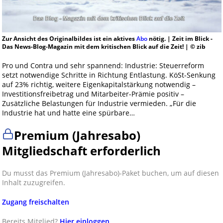
Zur Ansicht des Originalbildes ist ein aktives
Abo
nötig. | Zeit im Blick -
Das News-Blog-Magazin mit dem kritischen Blick auf die Zeit! | © zib
Pro und Contra und sehr spannend: Industrie: Steuerreform
setzt notwendige Schritte in Richtung Entlastung. KöSt-Senkung
auf 23% richtig, weitere Eigenkapitalstärkung notwendig –
Investitionsfreibetrag und Mitarbeiter-Prämie positiv –
Zusätzliche Belastungen für Industrie vermieden. „Für die
Industrie hat und hatte eine spürbare…
Premium (Jahresabo)
Mitgliedschaft erforderlich
Du musst das Premium (Jahresabo)-Paket buchen, um auf diesen
Inhalt zuzugreifen.
Zugang freischalten
Bereits Mitglied?
Hier einloggen