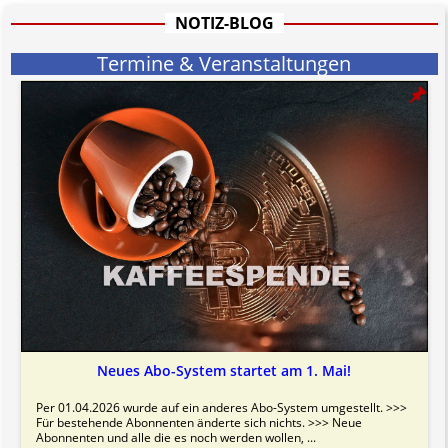
informativen Charakter.
NOTIZ-BLOG
Bitte beachten Sie in dem Zusammenhang auch unsere
AGB
.
Termine & Veranstaltungen
Neues Abo-System startet am 1. Mai!
Per 01.04.2026 wurde auf ein anderes Abo-System umgestellt. >>>
Für bestehende Abonnenten änderte sich nichts. >>> Neue
Abonnenten und alle die es noch werden wollen, ...