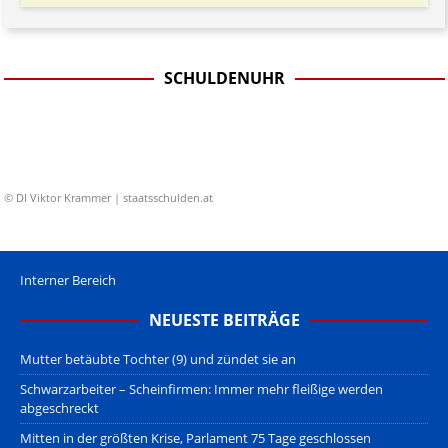
SCHULDENUHR
© DI Viktor Krammer | staatsschulden.at
Interner Bereich
NEUESTE BEITRÄGE
Mutter betäubte Tochter (9) und zündet sie an
Schwarzarbeiter – Scheinfirmen: Immer mehr fleißige werden
abgeschreckt
Mitten in der größten Krise, Parlament 75 Tage geschlossen