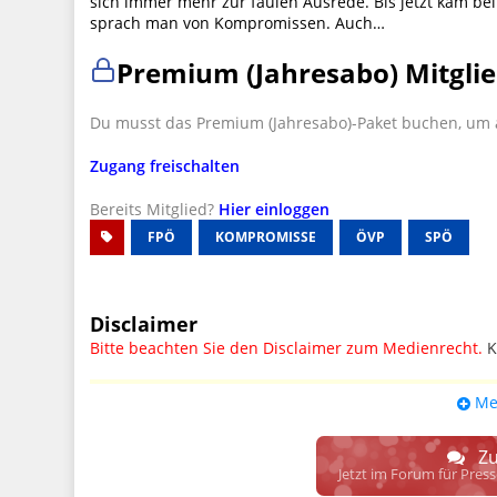
sich immer mehr zur faulen Ausrede. Bis jetzt kam b
sprach man von Kompromissen. Auch…
Premium (Jahresabo) Mitglie
Du musst das Premium (Jahresabo)-Paket buchen, um a
Zugang freischalten
Bereits Mitglied?
Hier einloggen
FPÖ
KOMPROMISSE
ÖVP
SPÖ
Disclaimer
Bitte beachten Sie den Disclaimer zum Medienrecht.
K
UPDATE: § 17 ECG seit 16.02.2024 weg
Me
Wir lassen den Disclaimertext dennoch so stehen, bis s
weitere, damit zusammenhängende Paragrafen ersetzt 
Zu
Raum. D.h. noch mehr Spielraum für das sog. "Richte
Jetzt im Forum für Pres
gewisse Parteien bevorzugen kann.