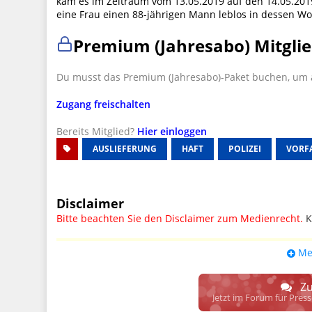
kam es im Zeitraum vom 13.05.2019 auf den 14.05.20
eine Frau einen 88-jährigen Mann leblos in dessen 
Premium (Jahresabo) Mitglie
Du musst das Premium (Jahresabo)-Paket buchen, um a
Zugang freischalten
Bereits Mitglied?
Hier einloggen
AUSLIEFERUNG
HAFT
POLIZEI
VORF
Disclaimer
Bitte beachten Sie den Disclaimer zum Medienrecht.
K
UPDATE: § 17 ECG seit 16.02.2024 weg
Me
Wir lassen den Disclaimertext dennoch so stehen, bis s
weitere, damit zusammenhängende Paragrafen ersetzt 
Zu
Raum. D.h. noch mehr Spielraum für das sog. "Richte
Jetzt im Forum für Pres
gewisse Parteien bevorzugen kann.