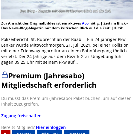
Zur Ansicht des Originalbildes ist ein aktives
Abo
nötig. | Zeit im Blick -
Das News-Blog-Magazin mit dem kritischen Blick auf die Zeit! | © zib
Polizeibericht: St. Ruprecht an der Raab. – Ein 24-jähriger Pkw-
Lenker wurde Mittwochmorgen, 21. Juli 2021, bei einer Kollision
mit einer Triebwagengarnitur an einem Bahnübergang tödlich
verletzt. Der 24-Jährige aus dem Bezirk Graz-Umgebung fuhr
gegen 09:25 Uhr mit seinem Pkw auf…
Premium (Jahresabo)
Mitgliedschaft erforderlich
Du musst das Premium (Jahresabo)-Paket buchen, um auf diesen
Inhalt zuzugreifen.
Zugang freischalten
Bereits Mitglied?
Hier einloggen