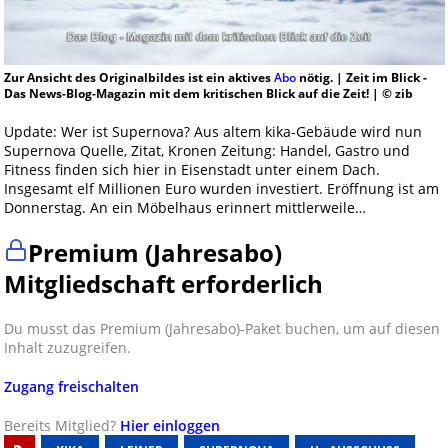
Zur Ansicht des Originalbildes ist ein aktives
Abo
nötig. | Zeit im Blick -
Das News-Blog-Magazin mit dem kritischen Blick auf die Zeit! | © zib
Update: Wer ist Supernova? Aus altem kika-Gebäude wird nun
Supernova Quelle, Zitat, Kronen Zeitung: Handel, Gastro und
Fitness finden sich hier in Eisenstadt unter einem Dach.
Insgesamt elf Millionen Euro wurden investiert. Eröffnung ist am
Donnerstag. An ein Möbelhaus erinnert mittlerweile…
Premium (Jahresabo)
Mitgliedschaft erforderlich
Du musst das Premium (Jahresabo)-Paket buchen, um auf diesen
Inhalt zuzugreifen.
Zugang freischalten
Bereits Mitglied?
Hier einloggen