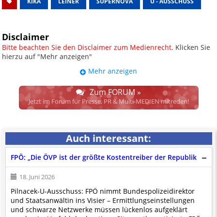
KIKA
LEINER
SUPERNOVA
U - AUSSCHUSS
Disclaimer
Bitte beachten Sie den Disclaimer zum Medienrecht.
Klicken Sie
hierzu auf "Mehr anzeigen"
Mehr anzeigen
UPDATE: § 17 ECG seit 16.02.2024
weggefallen.
Zum FORUM »
Wir lassen den Disclaimertext dennoch so stehen, bis sich die
Jetzt im Forum für Presse, PR & Multi-MEDIEN mitreden!
Justiz im klaren ist, wodurch dieser und etliche weitere, damit
zusammenhängende Paragrafen ersetzt werden. Dzt. herrscht
auch in dem Bereich rechtsfreier Raum. D.h. noch mehr
Auch interessant:
Spielraum für das sog. "Richterrecht", welches alleine aufgrund
schwammiger Gesetze gewisse Parteien bevorzugen kann.
FPÖ: „Die ÖVP ist der größte Kostentreiber der Republik
Wir verweisen hiermit auf den
Ausschluss der Verantwortlichkeit bei
Links
und betonen ausdrücklich, dass wir die im Abs. 1 des § 17 ECG
18. Juni 2026
genannte Überprüfung etwaiger Rechtswidrigkeit im verlinkten Inhalt
Pilnacek-U-Ausschuss: FPÖ nimmt Bundespolizeidirektor
nicht immer gewährleisten können.
und Staatsanwältin ins Visier – Ermittlungseinstellungen
Die Betreiber und die Autoren dieser Website sind weder Juristen, noch
und schwarze Netzwerke müssen lückenlos aufgeklärt
beschäftigen sie solche, dürfen und können daher
keine