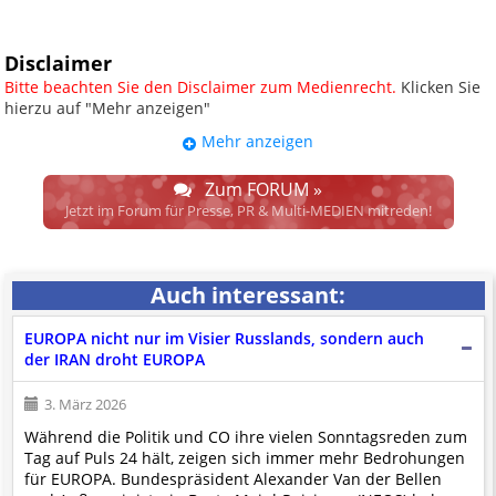
Disclaimer
Bitte beachten Sie den Disclaimer zum Medienrecht.
Klicken Sie
hierzu auf "Mehr anzeigen"
Mehr anzeigen
UPDATE: § 17 ECG seit 16.02.2024
weggefallen.
Zum FORUM »
Wir lassen den Disclaimertext dennoch so stehen, bis sich die
Jetzt im Forum für Presse, PR & Multi-MEDIEN mitreden!
Justiz im klaren ist, wodurch dieser und etliche weitere, damit
zusammenhängende Paragrafen ersetzt werden. Dzt. herrscht
auch in dem Bereich rechtsfreier Raum. D.h. noch mehr
Auch interessant:
Spielraum für das sog. "Richterrecht", welches alleine aufgrund
schwammiger Gesetze gewisse Parteien bevorzugen kann.
EUROPA nicht nur im Visier Russlands, sondern auch
Wir verweisen hiermit auf den
Ausschluss der Verantwortlichkeit bei
der IRAN droht EUROPA
Links
und betonen ausdrücklich, dass wir die im Abs. 1 des § 17 ECG
genannte Überprüfung etwaiger Rechtswidrigkeit im verlinkten Inhalt
3. März 2026
nicht immer gewährleisten können.
Während die Politik und CO ihre vielen Sonntagsreden zum
Die Betreiber und die Autoren dieser Website sind weder Juristen, noch
Tag auf Puls 24 hält, zeigen sich immer mehr Bedrohungen
beschäftigen sie solche, dürfen und können daher
keine
für EUROPA. Bundespräsident Alexander Van der Bellen
Rechtsgutachten über externen Content
erstellen.