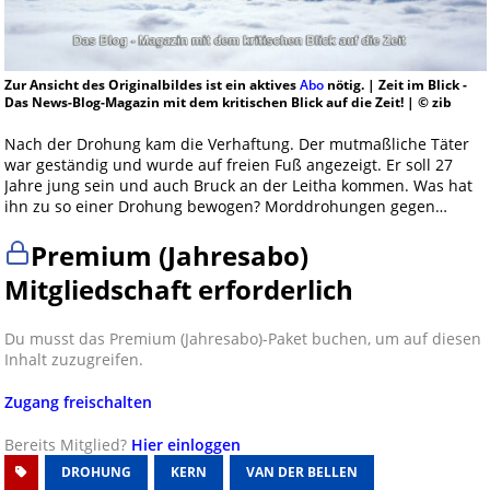
Zur Ansicht des Originalbildes ist ein aktives
Abo
nötig. | Zeit im Blick -
Das News-Blog-Magazin mit dem kritischen Blick auf die Zeit! | © zib
Nach der Drohung kam die Verhaftung. Der mutmaßliche Täter
war geständig und wurde auf freien Fuß angezeigt. Er soll 27
Jahre jung sein und auch Bruck an der Leitha kommen. Was hat
ihn zu so einer Drohung bewogen? Morddrohungen gegen…
Premium (Jahresabo)
Mitgliedschaft erforderlich
Du musst das Premium (Jahresabo)-Paket buchen, um auf diesen
Inhalt zuzugreifen.
Zugang freischalten
Bereits Mitglied?
Hier einloggen
DROHUNG
KERN
VAN DER BELLEN