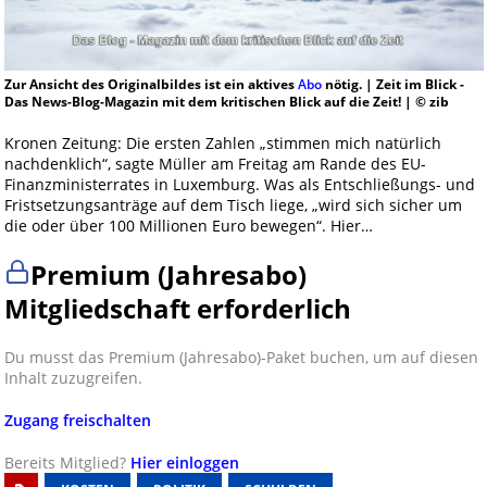
Zur Ansicht des Originalbildes ist ein aktives
Abo
nötig. | Zeit im Blick -
Das News-Blog-Magazin mit dem kritischen Blick auf die Zeit! | © zib
Kronen Zeitung: Die ersten Zahlen „stimmen mich natürlich
nachdenklich“, sagte Müller am Freitag am Rande des EU-
Finanzministerrates in Luxemburg. Was als Entschließungs- und
Fristsetzungsanträge auf dem Tisch liege, „wird sich sicher um
die oder über 100 Millionen Euro bewegen“. Hier…
Premium (Jahresabo)
Mitgliedschaft erforderlich
Du musst das Premium (Jahresabo)-Paket buchen, um auf diesen
Inhalt zuzugreifen.
Zugang freischalten
Bereits Mitglied?
Hier einloggen