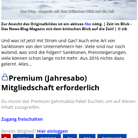
Zur Ansicht des Originalbildes ist ein aktives
Abo
nötig. | Zeit im Blick -
Das News-Blog-Magazin mit dem kritischen Blick auf die Zeit! | © zib
Und was ist jetzt mit Strom und Gas? Auch eine Art von
Sanktionen von den Unternehmern her. Viele sind nur noch
wütend, was sind die Folgen? Sanktionen, Preissteigerungen,
viele können schon lange nicht mehr. Aus 2016 nichts dazu
gelernt. Alles…
Premium (Jahresabo)
Mitgliedschaft erforderlich
Du musst das Premium (Jahresabo)-Paket buchen, um auf diesen
Inhalt zuzugreifen.
Zugang freischalten
Bereits Mitglied?
Hier einloggen