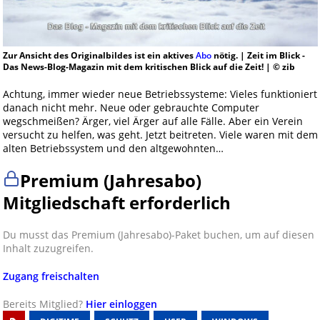
Zur Ansicht des Originalbildes ist ein aktives
Abo
nötig. | Zeit im Blick -
Das News-Blog-Magazin mit dem kritischen Blick auf die Zeit! | © zib
Achtung, immer wieder neue Betriebssysteme: Vieles funktioniert
danach nicht mehr. Neue oder gebrauchte Computer
wegschmeißen? Ärger, viel Ärger auf alle Fälle. Aber ein Verein
versucht zu helfen, was geht. Jetzt beitreten. Viele waren mit dem
alten Betriebssystem und den altgewohnten…
Premium (Jahresabo)
Mitgliedschaft erforderlich
Du musst das Premium (Jahresabo)-Paket buchen, um auf diesen
Inhalt zuzugreifen.
Zugang freischalten
Bereits Mitglied?
Hier einloggen