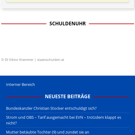
SCHULDENUHR
© DI Viktor Krammer | staatsschulden.at
Interner Bereich
NEUESTE BEITRÄGE
Bundeskanzler Christian Stocker entschuldigt sich?
Strom und OBS – Tarif ausgemacht bei EVN – trotzdem klappt es
nicht?
Mutter betäubte Tochter (9) und zündet sie an