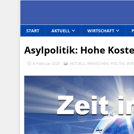
START
AKTUELL
WIRTSCHAFT
Asylpolitik: Hohe Kost
8. Februar 2025
AKTUELL
,
MENSCHEN
,
POLITIK
,
WIR