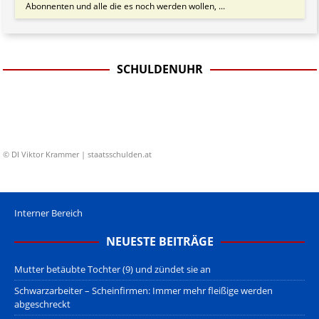
Abonnenten und alle die es noch werden wollen, ...
SCHULDENUHR
© DI Viktor Krammer | staatsschulden.at
Interner Bereich
NEUESTE BEITRÄGE
Mutter betäubte Tochter (9) und zündet sie an
Schwarzarbeiter – Scheinfirmen: Immer mehr fleißige werden
abgeschreckt