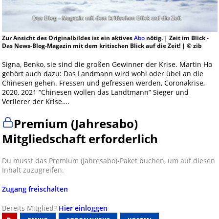
Zur Ansicht des Originalbildes ist ein aktives
Abo
nötig. | Zeit im Blick -
Das News-Blog-Magazin mit dem kritischen Blick auf die Zeit! | © zib
Signa, Benko, sie sind die großen Gewinner der Krise. Martin Ho
gehört auch dazu: Das Landmann wird wohl oder übel an die
Chinesen gehen. Fressen und gefressen werden, Coronakrise,
2020, 2021 “Chinesen wollen das Landtmann” Sieger und
Verlierer der Krise….
Premium (Jahresabo)
Mitgliedschaft erforderlich
Du musst das Premium (Jahresabo)-Paket buchen, um auf diesen
Inhalt zuzugreifen.
Zugang freischalten
Bereits Mitglied?
Hier einloggen