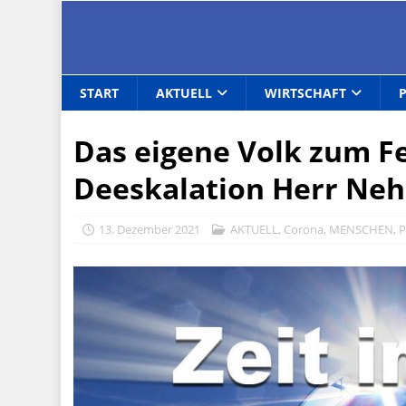
START
AKTUELL
WIRTSCHAFT
Das eigene Volk zum Fe
Deeskalation Herr N
13. Dezember 2021
AKTUELL
,
Corona
,
MENSCHEN
,
P