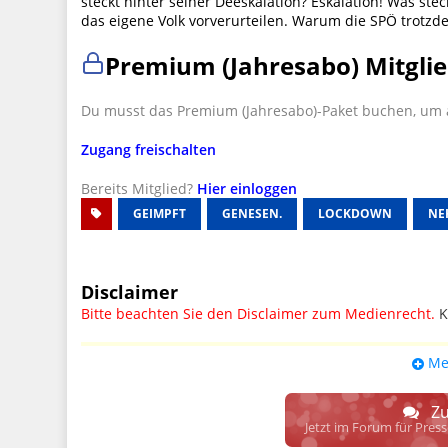
steckt hinter seiner Deeskalation? Eskalation! Was ste
das eigene Volk vorverurteilen. Warum die SPÖ trotzd
Premium (Jahresabo) Mitglie
Du musst das Premium (Jahresabo)-Paket buchen, um a
Zugang freischalten
Bereits Mitglied?
Hier einloggen
GEIMPFT
GENESEN.
LOCKDOWN
NE
Disclaimer
Bitte beachten Sie den Disclaimer zum Medienrecht.
K
UPDATE: § 17 ECG seit 16.02.2024 weg
Me
Wir lassen den Disclaimertext dennoch so stehen, bis s
weitere, damit zusammenhängende Paragrafen ersetzt 
Zu
Raum. D.h. noch mehr Spielraum für das sog. "Richte
Jetzt im Forum für Pres
gewisse Parteien bevorzugen kann.