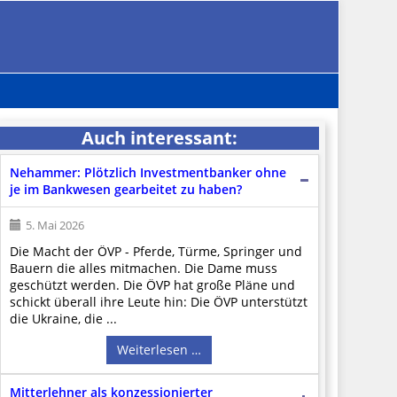
Auch interessant:
Nehammer: Plötzlich Investmentbanker ohne
je im Bankwesen gearbeitet zu haben?
5. Mai 2026
Die Macht der ÖVP - Pferde, Türme, Springer und
Bauern die alles mitmachen. Die Dame muss
geschützt werden. Die ÖVP hat große Pläne und
schickt überall ihre Leute hin: Die ÖVP unterstützt
die Ukraine, die ...
Weiterlesen …
Mitterlehner als konzessionierter