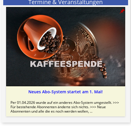
Termine & Veranstaltungen
Bitte beachten Sie in dem Zusammenhang auch unsere
AGB
.
Neues Abo-System startet am 1. Mai!
Per 01.04.2026 wurde auf ein anderes Abo-System umgestellt. >>>
Für bestehende Abonnenten änderte sich nichts. >>> Neue
Abonnenten und alle die es noch werden wollen, ...