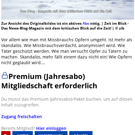
Zur Ansicht des Originalbildes ist ein aktives
Abo
nötig. | Zeit im Blick -
Das News-Blog-Magazin mit dem kritischen Blick auf die Zeit! | © zib
Vor allem wie man mit Missbrauchs Opfern umgeht. Ist mehr als
skandalös. Wie Missbrauchsverdacht, anonymisiert wird. Wie
Täter geschützt werden. Wie man versucht Opfer zu Tätern zu
machen. Skandalös, mehr fällt einem dazu nicht ein! Wie Opfern
nicht geglaubt wird….
Premium (Jahresabo)
Mitgliedschaft erforderlich
Du musst das Premium (Jahresabo)-Paket buchen, um auf diesen
Inhalt zuzugreifen.
Zugang freischalten
Bereits Mitglied?
Hier einloggen