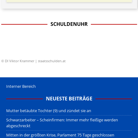
SCHULDENUHR
© DI Viktor Krammer | staatsschulden.at
Interner Bereich
NEUESTE BEITRÄGE
Mutter betäubte Tochter (9) und zündet sie an
Schwarzarbeiter – Scheinfirmen: Immer mehr fleißige werden
abgeschreckt
Mitten in der größten Krise, Parlament 75 Tage geschlossen