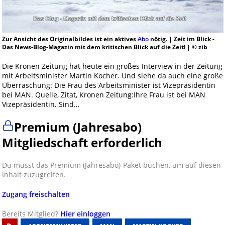
Zur Ansicht des Originalbildes ist ein aktives
Abo
nötig. | Zeit im Blick -
Das News-Blog-Magazin mit dem kritischen Blick auf die Zeit! | © zib
Die Kronen Zeitung hat heute ein großes Interview in der Zeitung
mit Arbeitsminister Martin Kocher. Und siehe da auch eine große
Überraschung: Die Frau des Arbeitsminister ist Vizepräsidentin
bei MAN. Quelle, Zitat, Kronen Zeitung:Ihre Frau ist bei MAN
Vizepräsidentin. Sind…
Premium (Jahresabo)
Mitgliedschaft erforderlich
Du musst das Premium (Jahresabo)-Paket buchen, um auf diesen
Inhalt zuzugreifen.
Zugang freischalten
Bereits Mitglied?
Hier einloggen