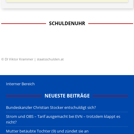
SCHULDENUHR
© DI Viktor Krammer | staatsschulden.at
Interner Bereich
NEUESTE BEITRÄGE
Bundeskanzler Christian Stocker entschuldigt sich?
Strom und OBS – Tarif ausgemacht bei EVN – trotzdem klappt es
nicht?
Mutter betäubte Tochter (9) und zündet sie an