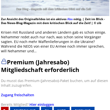
Zur Ansicht des Originalbildes ist ein aktives
Abo
nötig. | Zeit im Blick -
Das News-Blog-Magazin mit dem kritischen Blick auf die Zeit! | © zib
Krisen mit Russland und anderen Ländern gab es schon einige.
Nehammer redet auch nur nach, was schon seine Vorgänger
sagten. EU noch mehr Waffenlieferungen in die Ukraine?
Während die NEOS von einer EU Armee noch immer sprechen,
will Nehammer und…
Premium (Jahresabo)
Mitgliedschaft erforderlich
Du musst das Premium (Jahresabo)-Paket buchen, um auf diesen
Inhalt zuzugreifen.
Zugang freischalten
Bereits Mitglied?
Hier einloggen