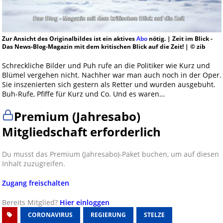
Zur Ansicht des Originalbildes ist ein aktives
Abo
nötig. | Zeit im Blick -
Das News-Blog-Magazin mit dem kritischen Blick auf die Zeit! | © zib
Schreckliche Bilder und Puh rufe an die Politiker wie Kurz und
Blümel vergehen nicht. Nachher war man auch noch in der Oper.
Sie inszenierten sich gestern als Retter und wurden ausgebuht.
Buh-Rufe, Pfiffe für Kurz und Co. Und es waren…
Premium (Jahresabo)
Mitgliedschaft erforderlich
Du musst das Premium (Jahresabo)-Paket buchen, um auf diesen
Inhalt zuzugreifen.
Zugang freischalten
Bereits Mitglied?
Hier einloggen
CORONAVIRUS
REGIERUNG
STELZE